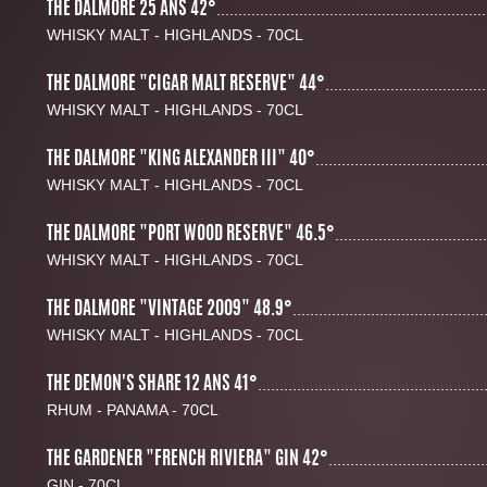
THE DALMORE 25 ANS 42°
..............................................................
WHISKY MALT - HIGHLANDS - 70CL
THE DALMORE "CIGAR MALT RESERVE" 44°
.....................................
WHISKY MALT - HIGHLANDS - 70CL
THE DALMORE "KING ALEXANDER III" 40°
.......................................
WHISKY MALT - HIGHLANDS - 70CL
THE DALMORE "PORT WOOD RESERVE" 46.5°
...................................
WHISKY MALT - HIGHLANDS - 70CL
THE DALMORE "VINTAGE 2009" 48.9°
............................................
WHISKY MALT - HIGHLANDS - 70CL
THE DEMON'S SHARE 12 ANS 41°
....................................................
RHUM - PANAMA - 70CL
THE GARDENER "FRENCH RIVIERA" GIN 42°
....................................
GIN - 70CL