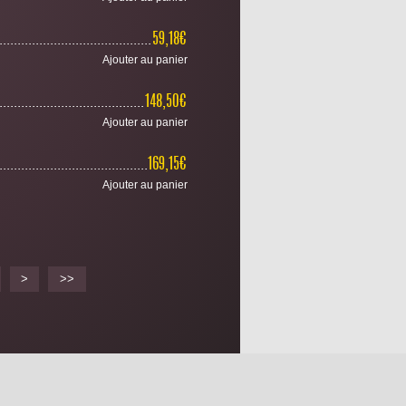
...............................................................
59,18€
Ajouter au panier
...............................................................
148,50€
Ajouter au panier
............................................................
169,15€
Ajouter au panier
>
>>