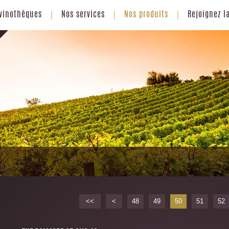
vinothèques
Nos services
Nos produits
Rejoignez l
<<
<
48
49
50
51
52