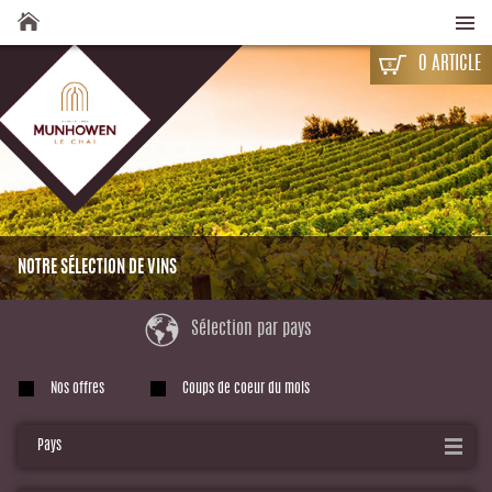
0 ARTICLE
Actualités
Nos vinothèques
Nos services
Vins
Spiritueux
NOTRE SÉLECTION DE VINS
Idées cadeaux
Sélection par pays
Rejoignez la passion
Contact
Nos offres
Coups de coeur du mois
FACEBOOK
Pays
+352 20 21 14 10 (Kirchberg)