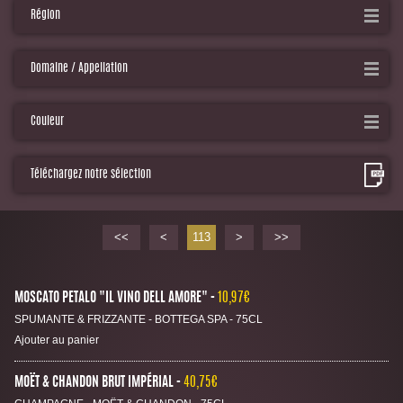
Région
+352 27 39 78 72 (Strassen)
+352 26 36 10 15 (Hesperange)
Domaine / Appellation
Couleur
Téléchargez notre sélection
<<
<
113
>
>>
MOSCATO PETALO "IL VINO DELL AMORE"
10,97€
SPUMANTE & FRIZZANTE - BOTTEGA SPA - 75CL
Ajouter au panier
MOËT & CHANDON BRUT IMPÉRIAL
40,75€