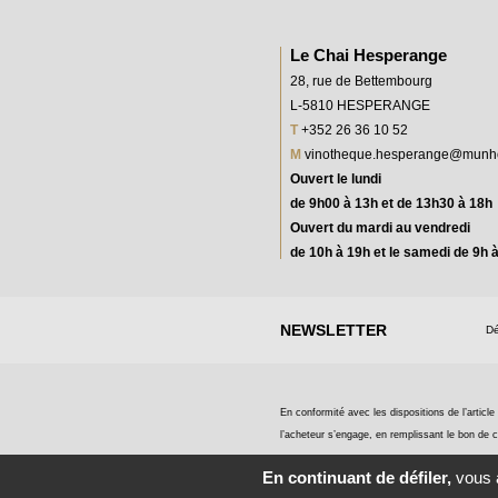
Le Chai Hesperange
28, rue de Bettembourg
L-5810 HESPERANGE
T
+352 26 36 10 52
M
vinotheque.hesperange@munh
Ouvert le lundi
de 9h00 à 13h et de 13h30 à 18h
Ouvert du mardi au vendredi
de 10h à 19h et le samedi de 9h 
NEWSLETTER
Dé
En conformité avec les dispositions de l’articl
l’acheteur s’engage, en remplissant le bon de c
En continuant de défiler,
vous a