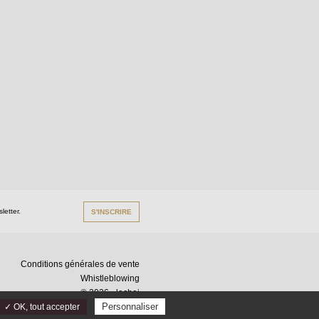
letter.
S'INSCRIRE
Conditions générales de vente
Whistleblowing
© 2026 - lechai
Personnaliser
✓ OK, tout accepter