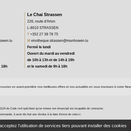
Le Chai Strassen
226, route d'Arlon
L-8010 STRASSEN
T
+352 27 39 78 75
owen.lu
M
vinotheque.strassen@munhowen.lu
Fermé le lundi
Ouvert du mardi au vendredi
de 10h à 13h et de 14h à 19h
à 18h
et le samedi de 9h à 18h
couvrez en avant-première nos meilleures offres et nos actualités en vous inscrivant à notre News
e 1124 du Code civil spécifiant qu’un mineur non émancipé est incapable de contracter,
ommande, à avoir dix-huit ans révolus à la date d'envoi de celui-ci.
cceptez l'utilisation de services tiers pouvant installer des cookies