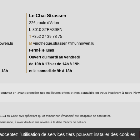
Le Chai Strassen
226, route d'Arlon
L-8010 STRASSEN
T
+352 27 39 78 75
owen.lu
M
vinotheque.strassen@munhowen.lu
Fermé le lundi
Ouvert du mardi au vendredi
de 10h à 13h et de 14h à 19h
à 18h
et le samedi de 9h à 18h
couvrez en avant-première nos meilleures offres et nos actualités en vous inscrivant à notre News
e 1124 du Code civil spécifiant qu’un mineur non émancipé est incapable de contracter,
ommande, à avoir dix-huit ans révolus à la date d'envoi de celui-ci.
cceptez l'utilisation de services tiers pouvant installer des cookies