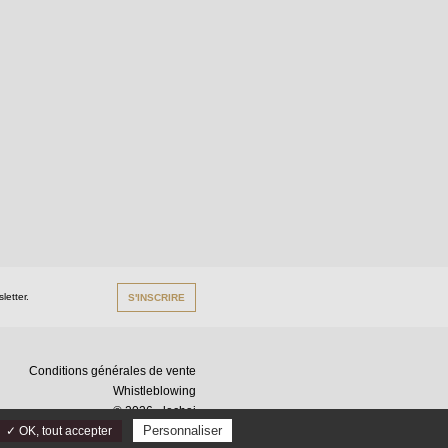
letter.
S'INSCRIRE
Conditions générales de vente
Whistleblowing
© 2026 - lechai
Personnaliser
✓ OK, tout accepter