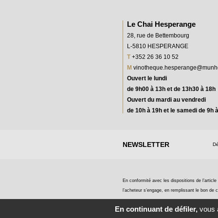
Le Chai Hesperange
28, rue de Bettembourg
L-5810 HESPERANGE
T
+352 26 36 10 52
M
vinotheque.hesperange@munh
Ouvert le lundi
de 9h00 à 13h et de 13h30 à 18h
Ouvert du mardi au vendredi
de 10h à 19h et le samedi de 9h 
NEWSLETTER
Dé
En conformité avec les dispositions de l’articl
l’acheteur s’engage, en remplissant le bon de c
En continuant de défiler,
vous a